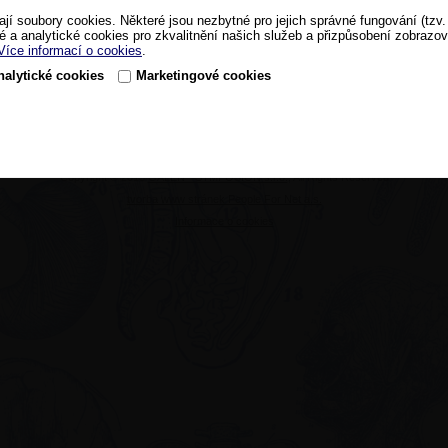
GALÉN - SYMPOSION s.r.o.
Břežanská 10, 100 00 Praha 10
ají soubory cookies. Některé jsou nezbytné pro jejich správné fungování (tzv.
tel: 222 518 535
é a analytické cookies pro zkvalitnění našich služeb a přizpůsobení zobrazo
Více informací o cookies
.
nalytické cookies
Marketingové cookies
Copyright © 2013
GALÉN - SYMPOSION s.r.o.
, All Rights Reserved
tvorba www stránek People For Net a.s.
Informace o cookies