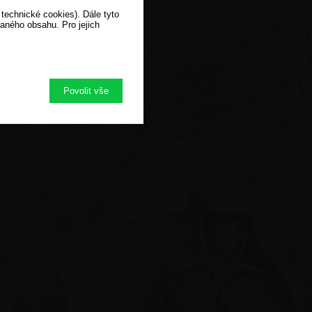
 technické cookies). Dále tyto
vaného obsahu. Pro jejich
Povolit vše