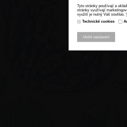
Tyto stránky používají a uklád
stránky využívají marketingov
využití je nutný Váš souhlas.
Technické cookies
A
Uložit nastavení