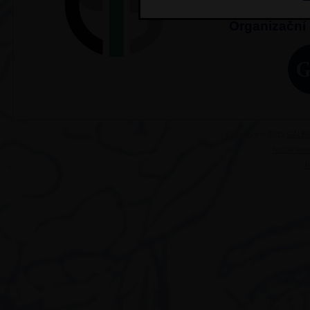
Organizační z
Copyright © 2013
GALÉN
tvorba www
I