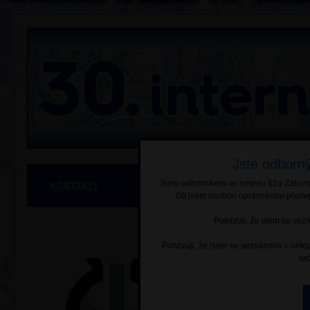
Jste odborný
Nadační fo
Jsem odborníkem ve smyslu §2a Zákona č
KONTAKTY
v odborné sp
čili jsem osobou oprávněnou předep
ČLS JEP
.
Potvrzuji, že jsem se sez
Potvrzuji, že jsem se seznámil/a s rizik
Odborný 
ur
prof. MUD